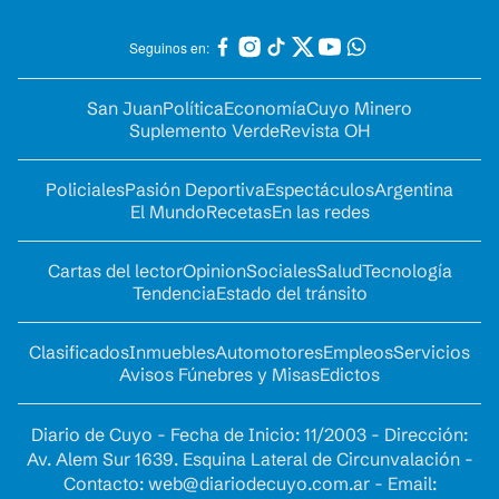
Seguinos en:
San Juan
Política
Economía
Cuyo Minero
Suplemento Verde
Revista OH
Policiales
Pasión Deportiva
Espectáculos
Argentina
El Mundo
Recetas
En las redes
Cartas del lector
Opinion
Sociales
Salud
Tecnología
Tendencia
Estado del tránsito
Clasificados
Inmuebles
Automotores
Empleos
Servicios
Avisos Fúnebres y Misas
Edictos
Diario de Cuyo - Fecha de Inicio: 11/2003 - Dirección:
Av. Alem Sur 1639. Esquina Lateral de Circunvalación -
Contacto:
web@diariodecuyo.com.ar
- Email: