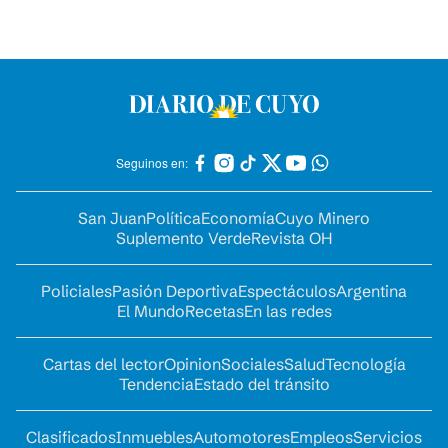
Seguinos en:
San Juan
Política
Economía
Cuyo Minero
Suplemento Verde
Revista OH
Policiales
Pasión Deportiva
Espectáculos
Argentina
El Mundo
Recetas
En las redes
Cartas del lector
Opinion
Sociales
Salud
Tecnología
Tendencia
Estado del tránsito
Clasificados
Inmuebles
Automotores
Empleos
Servicios