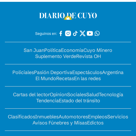
Seguinos en:
San Juan
Política
Economía
Cuyo Minero
Suplemento Verde
Revista OH
Policiales
Pasión Deportiva
Espectáculos
Argentina
El Mundo
Recetas
En las redes
Cartas del lector
Opinion
Sociales
Salud
Tecnología
Tendencia
Estado del tránsito
Clasificados
Inmuebles
Automotores
Empleos
Servicios
Avisos Fúnebres y Misas
Edictos