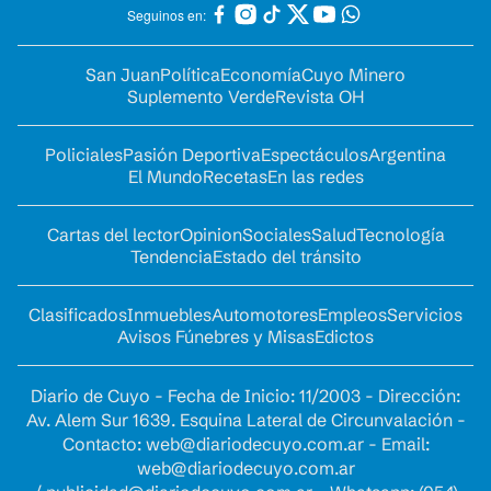
Seguinos en:
San Juan
Política
Economía
Cuyo Minero
Suplemento Verde
Revista OH
Policiales
Pasión Deportiva
Espectáculos
Argentina
El Mundo
Recetas
En las redes
Cartas del lector
Opinion
Sociales
Salud
Tecnología
Tendencia
Estado del tránsito
Clasificados
Inmuebles
Automotores
Empleos
Servicios
Avisos Fúnebres y Misas
Edictos
Diario de Cuyo - Fecha de Inicio: 11/2003 - Dirección:
Av. Alem Sur 1639. Esquina Lateral de Circunvalación -
Contacto:
web@diariodecuyo.com.ar
- Email:
web@diariodecuyo.com.ar