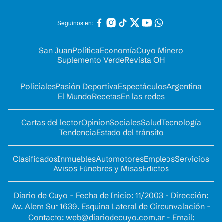
Seguinos en:
San Juan
Política
Economía
Cuyo Minero
Suplemento Verde
Revista OH
Policiales
Pasión Deportiva
Espectáculos
Argentina
El Mundo
Recetas
En las redes
Cartas del lector
Opinion
Sociales
Salud
Tecnología
Tendencia
Estado del tránsito
Clasificados
Inmuebles
Automotores
Empleos
Servicios
Avisos Fúnebres y Misas
Edictos
Diario de Cuyo - Fecha de Inicio: 11/2003 - Dirección:
Av. Alem Sur 1639. Esquina Lateral de Circunvalación -
Contacto:
web@diariodecuyo.com.ar
- Email: