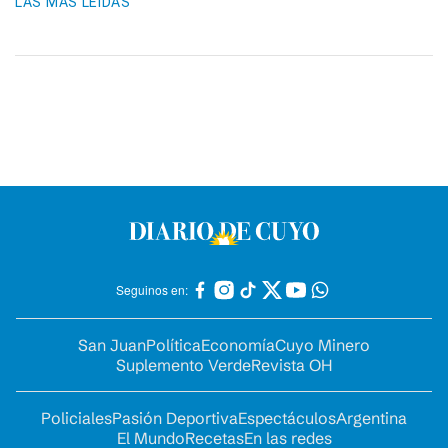
LAS MÁS LEIDAS
Seguinos en:
San Juan
Política
Economía
Cuyo Minero
Suplemento Verde
Revista OH
Policiales
Pasión Deportiva
Espectáculos
Argentina
El Mundo
Recetas
En las redes