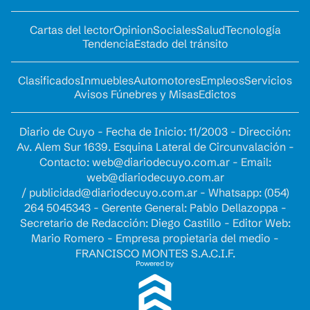
Cartas del lector
Opinion
Sociales
Salud
Tecnología
Tendencia
Estado del tránsito
Clasificados
Inmuebles
Automotores
Empleos
Servicios
Avisos Fúnebres y Misas
Edictos
Diario de Cuyo - Fecha de Inicio: 11/2003 - Dirección:
Av. Alem Sur 1639. Esquina Lateral de Circunvalación -
Contacto:
web@diariodecuyo.com.ar
- Email:
web@diariodecuyo.com.ar
/
publicidad@diariodecuyo.com.ar
-
Whatsapp: (054)
264 5045343 - Gerente General: Pablo Dellazoppa -
Secretario de Redacción: Diego Castillo - Editor Web:
Mario Romero - Empresa propietaria del medio -
FRANCISCO MONTES S.A.C.I.F.