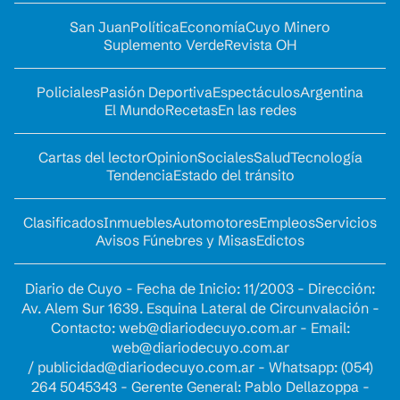
San Juan
Política
Economía
Cuyo Minero
Suplemento Verde
Revista OH
Policiales
Pasión Deportiva
Espectáculos
Argentina
El Mundo
Recetas
En las redes
Cartas del lector
Opinion
Sociales
Salud
Tecnología
Tendencia
Estado del tránsito
Clasificados
Inmuebles
Automotores
Empleos
Servicios
Avisos Fúnebres y Misas
Edictos
Diario de Cuyo - Fecha de Inicio: 11/2003 - Dirección:
Av. Alem Sur 1639. Esquina Lateral de Circunvalación -
Contacto:
web@diariodecuyo.com.ar
- Email:
web@diariodecuyo.com.ar
/
publicidad@diariodecuyo.com.ar
-
Whatsapp: (054)
264 5045343 - Gerente General: Pablo Dellazoppa -