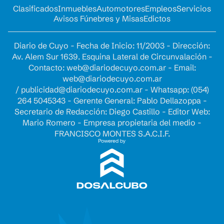
Clasificados
Inmuebles
Automotores
Empleos
Servicios
Avisos Fúnebres y Misas
Edictos
Diario de Cuyo - Fecha de Inicio: 11/2003 - Dirección:
Av. Alem Sur 1639. Esquina Lateral de Circunvalación -
Contacto:
web@diariodecuyo.com.ar
- Email:
web@diariodecuyo.com.ar
/
publicidad@diariodecuyo.com.ar
-
Whatsapp: (054)
264 5045343 - Gerente General: Pablo Dellazoppa -
Secretario de Redacción: Diego Castillo - Editor Web:
Mario Romero - Empresa propietaria del medio -
FRANCISCO MONTES S.A.C.I.F.