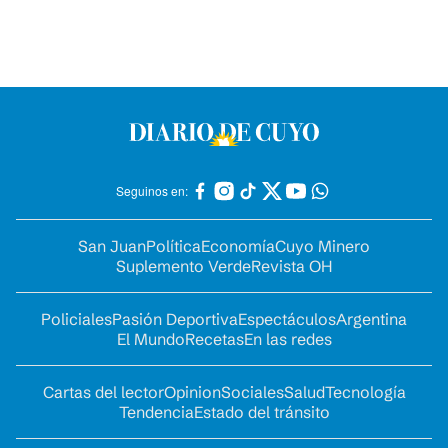
Seguinos en:
San Juan
Política
Economía
Cuyo Minero
Suplemento Verde
Revista OH
Policiales
Pasión Deportiva
Espectáculos
Argentina
El Mundo
Recetas
En las redes
Cartas del lector
Opinion
Sociales
Salud
Tecnología
Tendencia
Estado del tránsito