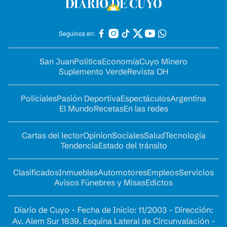
Seguinos en:
San Juan
Política
Economía
Cuyo Minero
Suplemento Verde
Revista OH
Policiales
Pasión Deportiva
Espectáculos
Argentina
El Mundo
Recetas
En las redes
Cartas del lector
Opinion
Sociales
Salud
Tecnología
Tendencia
Estado del tránsito
Clasificados
Inmuebles
Automotores
Empleos
Servicios
Avisos Fúnebres y Misas
Edictos
Diario de Cuyo - Fecha de Inicio: 11/2003 - Dirección:
Av. Alem Sur 1639. Esquina Lateral de Circunvalación -