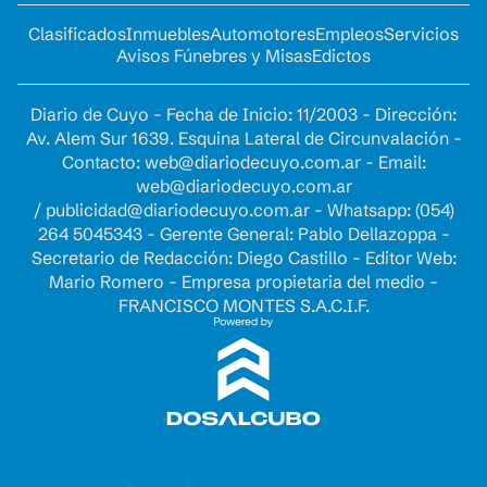
Clasificados
Inmuebles
Automotores
Empleos
Servicios
Avisos Fúnebres y Misas
Edictos
Diario de Cuyo - Fecha de Inicio: 11/2003 - Dirección:
Av. Alem Sur 1639. Esquina Lateral de Circunvalación -
Contacto:
web@diariodecuyo.com.ar
- Email:
web@diariodecuyo.com.ar
/
publicidad@diariodecuyo.com.ar
-
Whatsapp: (054)
264 5045343 - Gerente General: Pablo Dellazoppa -
Secretario de Redacción: Diego Castillo - Editor Web:
Mario Romero - Empresa propietaria del medio -
FRANCISCO MONTES S.A.C.I.F.