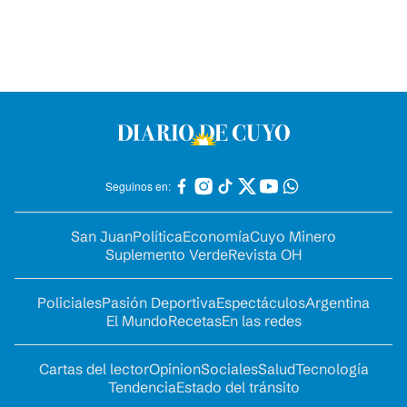
Seguinos en:
San Juan
Política
Economía
Cuyo Minero
Suplemento Verde
Revista OH
Policiales
Pasión Deportiva
Espectáculos
Argentina
El Mundo
Recetas
En las redes
Cartas del lector
Opinion
Sociales
Salud
Tecnología
Tendencia
Estado del tránsito