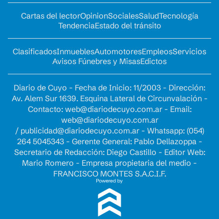
Cartas del lector
Opinion
Sociales
Salud
Tecnología
Tendencia
Estado del tránsito
Clasificados
Inmuebles
Automotores
Empleos
Servicios
Avisos Fúnebres y Misas
Edictos
Diario de Cuyo - Fecha de Inicio: 11/2003 - Dirección:
Av. Alem Sur 1639. Esquina Lateral de Circunvalación -
Contacto:
web@diariodecuyo.com.ar
- Email:
web@diariodecuyo.com.ar
/
publicidad@diariodecuyo.com.ar
-
Whatsapp: (054)
264 5045343 - Gerente General: Pablo Dellazoppa -
Secretario de Redacción: Diego Castillo - Editor Web:
Mario Romero - Empresa propietaria del medio -
FRANCISCO MONTES S.A.C.I.F.