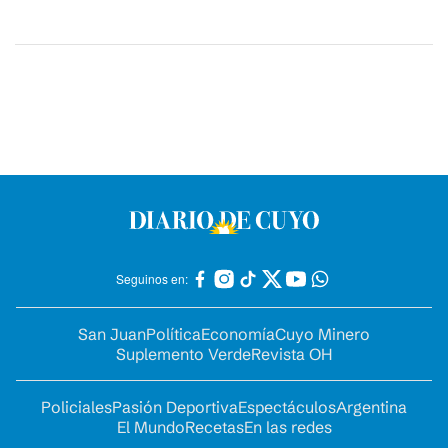
Seguinos en:
San Juan
Política
Economía
Cuyo Minero
Suplemento Verde
Revista OH
Policiales
Pasión Deportiva
Espectáculos
Argentina
El Mundo
Recetas
En las redes