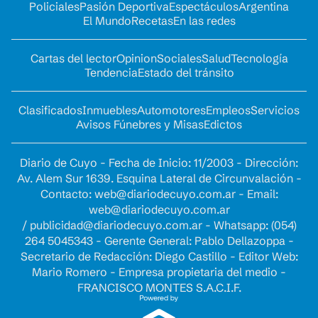
Policiales
Pasión Deportiva
Espectáculos
Argentina
El Mundo
Recetas
En las redes
Cartas del lector
Opinion
Sociales
Salud
Tecnología
Tendencia
Estado del tránsito
Clasificados
Inmuebles
Automotores
Empleos
Servicios
Avisos Fúnebres y Misas
Edictos
Diario de Cuyo - Fecha de Inicio: 11/2003 - Dirección:
Av. Alem Sur 1639. Esquina Lateral de Circunvalación -
Contacto:
web@diariodecuyo.com.ar
- Email:
web@diariodecuyo.com.ar
/
publicidad@diariodecuyo.com.ar
-
Whatsapp: (054)
264 5045343 - Gerente General: Pablo Dellazoppa -
Secretario de Redacción: Diego Castillo - Editor Web:
Mario Romero - Empresa propietaria del medio -
FRANCISCO MONTES S.A.C.I.F.