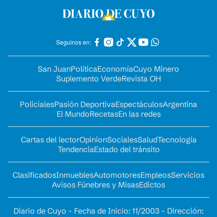
Seguinos en:
San Juan
Política
Economía
Cuyo Minero
Suplemento Verde
Revista OH
Policiales
Pasión Deportiva
Espectáculos
Argentina
El Mundo
Recetas
En las redes
Cartas del lector
Opinion
Sociales
Salud
Tecnología
Tendencia
Estado del tránsito
Clasificados
Inmuebles
Automotores
Empleos
Servicios
Avisos Fúnebres y Misas
Edictos
Diario de Cuyo - Fecha de Inicio: 11/2003 - Dirección: