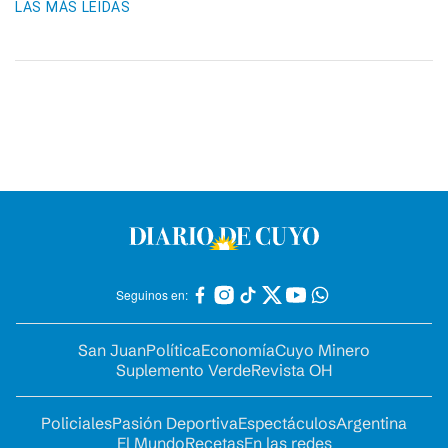
LAS MÁS LEIDAS
Seguinos en:
San Juan
Política
Economía
Cuyo Minero
Suplemento Verde
Revista OH
Policiales
Pasión Deportiva
Espectáculos
Argentina
El Mundo
Recetas
En las redes