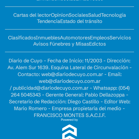
Cartas del lector
Opinion
Sociales
Salud
Tecnología
Tendencia
Estado del tránsito
Clasificados
Inmuebles
Automotores
Empleos
Servicios
Avisos Fúnebres y Misas
Edictos
Diario de Cuyo - Fecha de Inicio: 11/2003 - Dirección:
Av. Alem Sur 1639. Esquina Lateral de Circunvalación -
Contacto:
web@diariodecuyo.com.ar
- Email:
web@diariodecuyo.com.ar
/
publicidad@diariodecuyo.com.ar
-
Whatsapp: (054)
264 5045343 - Gerente General: Pablo Dellazoppa -
Secretario de Redacción: Diego Castillo - Editor Web:
Mario Romero - Empresa propietaria del medio -
FRANCISCO MONTES S.A.C.I.F.