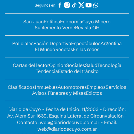
Seguinos en:
San Juan
Política
Economía
Cuyo Minero
Suplemento Verde
Revista OH
Policiales
Pasión Deportiva
Espectáculos
Argentina
El Mundo
Recetas
En las redes
Cartas del lector
Opinion
Sociales
Salud
Tecnología
Tendencia
Estado del tránsito
Clasificados
Inmuebles
Automotores
Empleos
Servicios
Avisos Fúnebres y Misas
Edictos
Diario de Cuyo - Fecha de Inicio: 11/2003 - Dirección:
Av. Alem Sur 1639. Esquina Lateral de Circunvalación -
Contacto:
web@diariodecuyo.com.ar
- Email:
web@diariodecuyo.com.ar