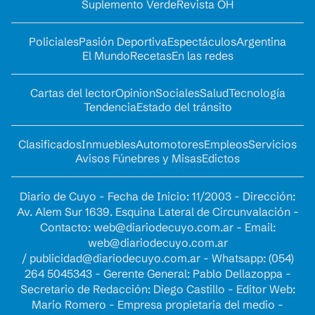
Suplemento Verde
Revista OH
Policiales
Pasión Deportiva
Espectáculos
Argentina
El Mundo
Recetas
En las redes
Cartas del lector
Opinion
Sociales
Salud
Tecnología
Tendencia
Estado del tránsito
Clasificados
Inmuebles
Automotores
Empleos
Servicios
Avisos Fúnebres y Misas
Edictos
Diario de Cuyo - Fecha de Inicio: 11/2003 - Dirección:
Av. Alem Sur 1639. Esquina Lateral de Circunvalación -
Contacto:
web@diariodecuyo.com.ar
- Email:
web@diariodecuyo.com.ar
/
publicidad@diariodecuyo.com.ar
-
Whatsapp: (054)
264 5045343 - Gerente General: Pablo Dellazoppa -
Secretario de Redacción: Diego Castillo - Editor Web:
Mario Romero - Empresa propietaria del medio -