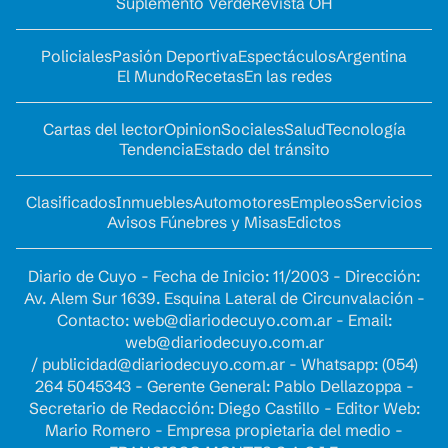
Suplemento Verde
Revista OH
Policiales
Pasión Deportiva
Espectáculos
Argentina
El Mundo
Recetas
En las redes
Cartas del lector
Opinion
Sociales
Salud
Tecnología
Tendencia
Estado del tránsito
Clasificados
Inmuebles
Automotores
Empleos
Servicios
Avisos Fúnebres y Misas
Edictos
Diario de Cuyo - Fecha de Inicio: 11/2003 - Dirección:
Av. Alem Sur 1639. Esquina Lateral de Circunvalación -
Contacto:
web@diariodecuyo.com.ar
- Email:
web@diariodecuyo.com.ar
/
publicidad@diariodecuyo.com.ar
-
Whatsapp: (054)
264 5045343 - Gerente General: Pablo Dellazoppa -
Secretario de Redacción: Diego Castillo - Editor Web:
Mario Romero - Empresa propietaria del medio -