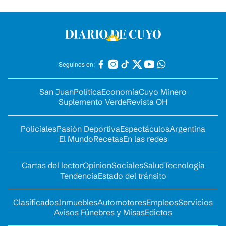
Seguinos en:
San Juan
Política
Economía
Cuyo Minero
Suplemento Verde
Revista OH
Policiales
Pasión Deportiva
Espectáculos
Argentina
El Mundo
Recetas
En las redes
Cartas del lector
Opinion
Sociales
Salud
Tecnología
Tendencia
Estado del tránsito
Clasificados
Inmuebles
Automotores
Empleos
Servicios
Avisos Fúnebres y Misas
Edictos