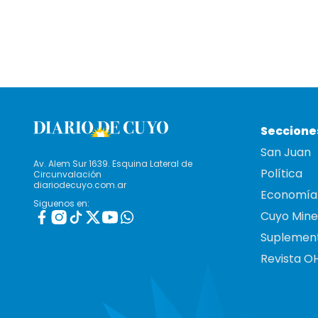
Seccione
San Juan
Av. Alem Sur 1639. Esquina Lateral de
Política
Circunvalación
diariodecuyo.com.ar
Economía
Siguenos en:
Cuyo Mine
Suplemen
Revista O