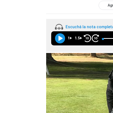
Agr
Escuchá la nota complet
1
1.5
10
10