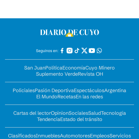
Seguinos en:
San Juan
Política
Economía
Cuyo Minero
Suplemento Verde
Revista OH
Policiales
Pasión Deportiva
Espectáculos
Argentina
El Mundo
Recetas
En las redes
Cartas del lector
Opinion
Sociales
Salud
Tecnología
Tendencia
Estado del tránsito
Clasificados
Inmuebles
Automotores
Empleos
Servicios