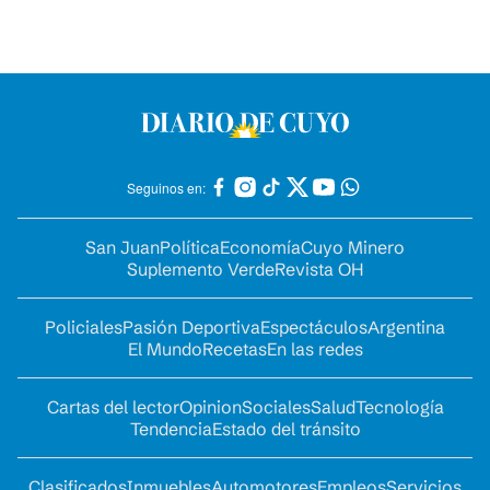
Seguinos en:
San Juan
Política
Economía
Cuyo Minero
Suplemento Verde
Revista OH
Policiales
Pasión Deportiva
Espectáculos
Argentina
El Mundo
Recetas
En las redes
Cartas del lector
Opinion
Sociales
Salud
Tecnología
Tendencia
Estado del tránsito
Clasificados
Inmuebles
Automotores
Empleos
Servicios