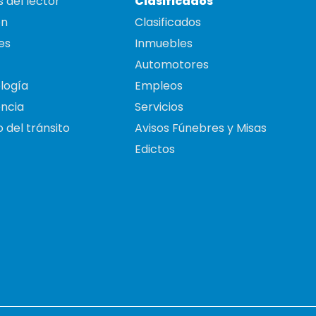
 del lector
Clasificados
on
Clasificados
es
Inmuebles
Automotores
logía
Empleos
ncia
Servicios
 del tránsito
Avisos Fúnebres y Misas
Edictos