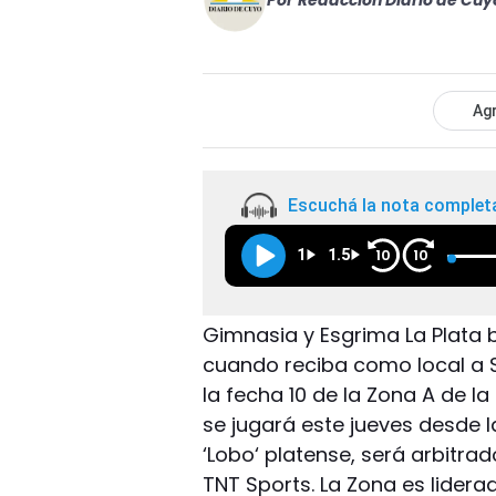
Por
Redacción Diario de Cuy
Agr
Escuchá la nota complet
1
1.5
10
10
Gimnasia y Esgrima La Plata 
cuando reciba como local a S
la fecha 10 de la Zona A de la
se jugará este jueves desde las
‘Lobo‘ platense, será arbitrad
TNT Sports. La Zona es lidera