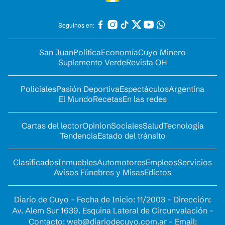
Seguinos en:
San Juan
Política
Economía
Cuyo Minero
Suplemento Verde
Revista OH
Policiales
Pasión Deportiva
Espectáculos
Argentina
El Mundo
Recetas
En las redes
Cartas del lector
Opinion
Sociales
Salud
Tecnología
Tendencia
Estado del tránsito
Clasificados
Inmuebles
Automotores
Empleos
Servicios
Avisos Fúnebres y Misas
Edictos
Diario de Cuyo - Fecha de Inicio: 11/2003 - Dirección:
Av. Alem Sur 1639. Esquina Lateral de Circunvalación -
Contacto:
web@diariodecuyo.com.ar
- Email: