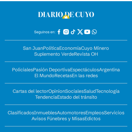
Seguinos en:
San Juan
Política
Economía
Cuyo Minero
Suplemento Verde
Revista OH
Policiales
Pasión Deportiva
Espectáculos
Argentina
El Mundo
Recetas
En las redes
Cartas del lector
Opinion
Sociales
Salud
Tecnología
Tendencia
Estado del tránsito
Clasificados
Inmuebles
Automotores
Empleos
Servicios
Avisos Fúnebres y Misas
Edictos