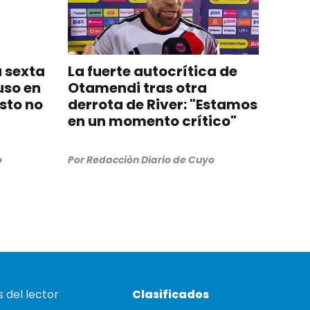
a sexta
La fuerte autocrítica de
uso en
Otamendi tras otra
esto no
derrota de River: "Estamos
en un momento crítico"
o
Por
Redacción Diario de Cuyo
 del lector
Clasificados