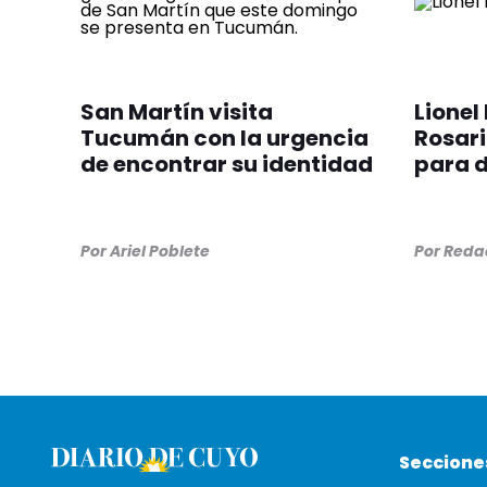
San Martín visita
Lionel
Tucumán con la urgencia
Rosari
de encontrar su identidad
para d
Por
Ariel Poblete
Por
Redac
Seccione