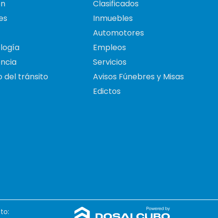
on
Clasificados
es
Inmuebles
Automotores
logía
Empleos
ncia
Servicios
 del tránsito
Avisos Fúnebres y Misas
Edictos
to: