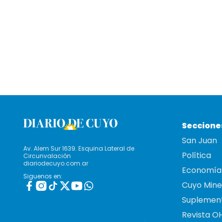
Seccione
San Juan
Av. Alem Sur 1639. Esquina Lateral de
Política
Circunvalación
diariodecuyo.com.ar
Economía
Siguenos en:
Cuyo Mine
Suplemen
Revista O