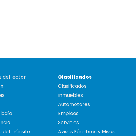
 del lector
Clasificados
on
Clasificados
es
Inmuebles
Automotores
logía
Empleos
ncia
Servicios
 del tránsito
Avisos Fúnebres y Misas