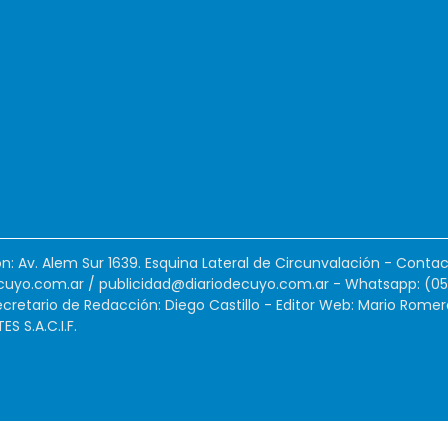
ión: Av. Alem Sur 1639. Esquina Lateral de Circunvalación - Contac
cuyo.com.ar
/
publicidad@diariodecuyo.com.ar
-
Whatsapp: (0
cretario de Redacción: Diego Castillo - Editor Web: Mario Romer
 S.A.C.I.F.