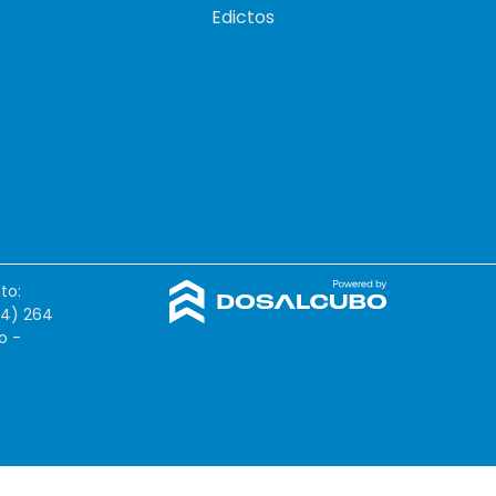
Edictos
to:
54) 264
o -