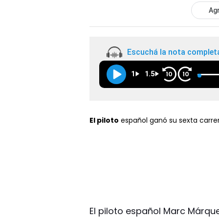
Agr
Escuchá la nota complet
1
1.5
10
10
El piloto
español ganó su sexta carrera
El piloto español Marc Márqu