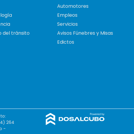
Automotores
logía
Empleos
ncia
Servicios
 del tránsito
Avisos Fúnebres y Misas
Edictos
to:
54) 264
o -