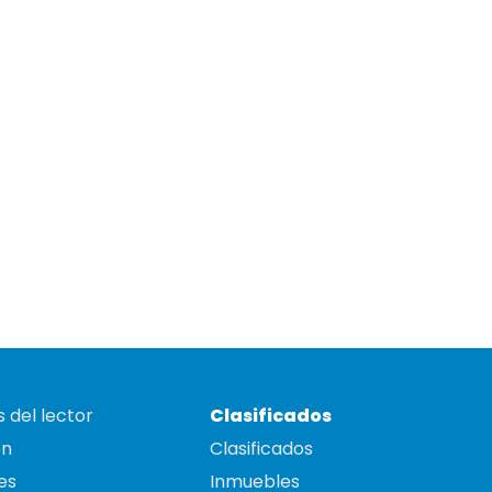
 del lector
Clasificados
on
Clasificados
es
Inmuebles