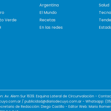
Argentina
Salud
ro
El Mundo
Tecno
to Verde
Recetas
Tende
H
En las redes
Estado
ión: Av. Alem Sur 1639. Esquina Lateral de Circunvalación - Contac
cuyo.com.ar
/
publicidad@diariodecuyo.com.ar
-
Whatsapp: (0
cretario de Redacción: Diego Castillo - Editor Web: Mario Romer