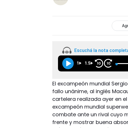
Agr
Escuchá la nota complet
1
1.5
10
10
El excampeón mundial Sergio 
fallo unánime, al inglés Mac
cartelera realizada ayer en el
excampeón mundial superwelt
combate ante un rival cuyo ma
frente y mostrar buena absorc