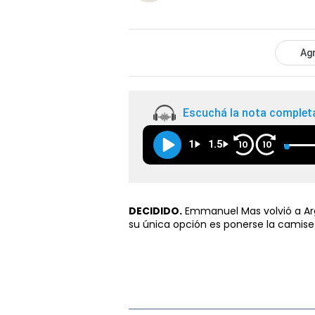
Agr
Escuchá la nota complet
1
1.5
10
10
DECIDIDO.
Emmanuel Mas volvió a Arg
su única opción es ponerse la camise