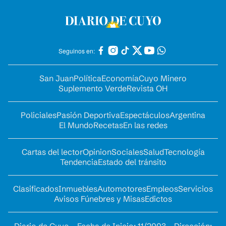
Seguinos en:
San Juan
Política
Economía
Cuyo Minero
Suplemento Verde
Revista OH
Policiales
Pasión Deportiva
Espectáculos
Argentina
El Mundo
Recetas
En las redes
Cartas del lector
Opinion
Sociales
Salud
Tecnología
Tendencia
Estado del tránsito
Clasificados
Inmuebles
Automotores
Empleos
Servicios
Avisos Fúnebres y Misas
Edictos