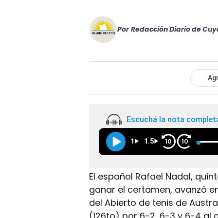
Por
Redacción Diario de Cuy
Agr
Escuchá la nota complet
1
1.5
10
10
El español Rafael Nadal, quin
ganar el certamen, avanzó e
del Abierto de tenis de Austr
(126to) por 6-2, 6-3 y 6-4 al