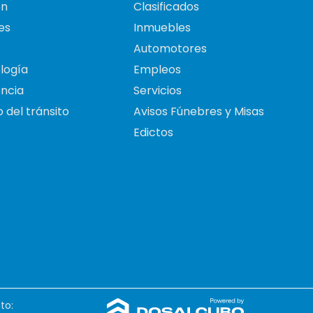
on
Clasificados
es
Inmuebles
Automotores
logía
Empleos
ncia
Servicios
 del tránsito
Avisos Fúnebres y Misas
Edictos
to: