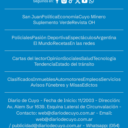
Seguinos en:
San Juan
Política
Economía
Cuyo Minero
Suplemento Verde
Revista OH
Policiales
Pasión Deportiva
Espectáculos
Argentina
El Mundo
Recetas
En las redes
Cartas del lector
Opinion
Sociales
Salud
Tecnología
Tendencia
Estado del tránsito
Clasificados
Inmuebles
Automotores
Empleos
Servicios
Avisos Fúnebres y Misas
Edictos
Diario de Cuyo - Fecha de Inicio: 11/2003 - Dirección:
Av. Alem Sur 1639. Esquina Lateral de Circunvalación -
Contacto:
web@diariodecuyo.com.ar
- Email:
web@diariodecuyo.com.ar
/
publicidad@diariodecuyo.com.ar
-
Whatsapp: (054)