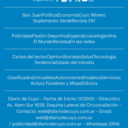
San Juan
Política
Economía
Cuyo Minero
Suplemento Verde
Revista OH
Policiales
Pasión Deportiva
Espectáculos
Argentina
El Mundo
Recetas
En las redes
Cartas del lector
Opinion
Sociales
Salud
Tecnología
Tendencia
Estado del tránsito
Clasificados
Inmuebles
Automotores
Empleos
Servicios
Avisos Fúnebres y Misas
Edictos
Diario de Cuyo - Fecha de Inicio: 11/2003 - Dirección:
Av. Alem Sur 1639. Esquina Lateral de Circunvalación -
Contacto:
web@diariodecuyo.com.ar
- Email:
web@diariodecuyo.com.ar
/
publicidad@diariodecuyo.com.ar
-
Whatsapp: (054)