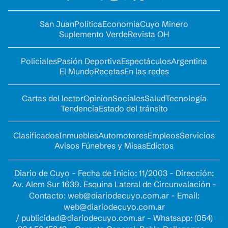
San Juan
Política
Economía
Cuyo Minero
Suplemento Verde
Revista OH
Policiales
Pasión Deportiva
Espectáculos
Argentina
El Mundo
Recetas
En las redes
Cartas del lector
Opinion
Sociales
Salud
Tecnología
Tendencia
Estado del tránsito
Clasificados
Inmuebles
Automotores
Empleos
Servicios
Avisos Fúnebres y Misas
Edictos
Diario de Cuyo - Fecha de Inicio: 11/2003 - Dirección:
Av. Alem Sur 1639. Esquina Lateral de Circunvalación -
Contacto:
web@diariodecuyo.com.ar
- Email:
web@diariodecuyo.com.ar
/
publicidad@diariodecuyo.com.ar
-
Whatsapp: (054)