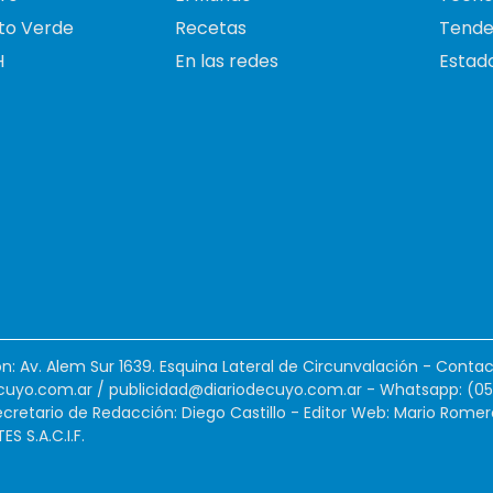
to Verde
Recetas
Tende
H
En las redes
Estado
ión: Av. Alem Sur 1639. Esquina Lateral de Circunvalación - Contac
cuyo.com.ar
/
publicidad@diariodecuyo.com.ar
-
Whatsapp: (0
cretario de Redacción: Diego Castillo - Editor Web: Mario Romer
 S.A.C.I.F.