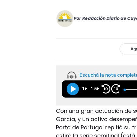
Por
Redacción Diario de Cuy
Agr
Escuchá la nota complet
1
1.5
10
10
Con una gran actuación de su
García, y un activo desempeñ
Porto de Portugal repitió su t
estiró la serie semifinal (está