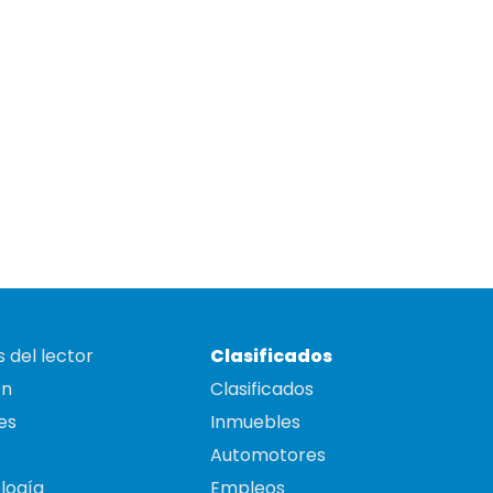
 del lector
Clasificados
on
Clasificados
es
Inmuebles
Automotores
logía
Empleos