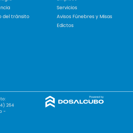
ncia
Servicios
 del tránsito
Avisos Fúnebres y Misas
Edictos
to:
54) 264
o -