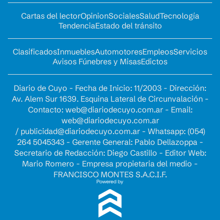
Cartas del lector
Opinion
Sociales
Salud
Tecnología
Tendencia
Estado del tránsito
Clasificados
Inmuebles
Automotores
Empleos
Servicios
Avisos Fúnebres y Misas
Edictos
Diario de Cuyo - Fecha de Inicio: 11/2003 - Dirección:
Av. Alem Sur 1639. Esquina Lateral de Circunvalación -
Contacto:
web@diariodecuyo.com.ar
- Email:
web@diariodecuyo.com.ar
/
publicidad@diariodecuyo.com.ar
-
Whatsapp: (054)
264 5045343 - Gerente General: Pablo Dellazoppa -
Secretario de Redacción: Diego Castillo - Editor Web:
Mario Romero - Empresa propietaria del medio -
FRANCISCO MONTES S.A.C.I.F.