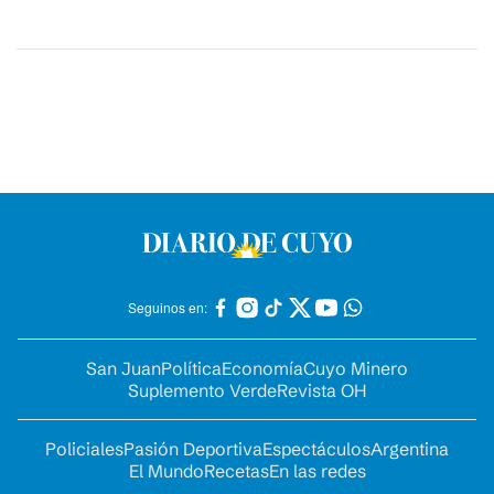
Seguinos en:
San Juan
Política
Economía
Cuyo Minero
Suplemento Verde
Revista OH
Policiales
Pasión Deportiva
Espectáculos
Argentina
El Mundo
Recetas
En las redes