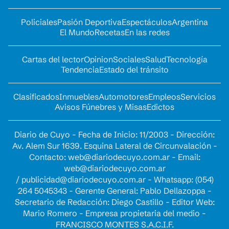
Policiales
Pasión Deportiva
Espectáculos
Argentina
El Mundo
Recetas
En las redes
Cartas del lector
Opinion
Sociales
Salud
Tecnología
Tendencia
Estado del tránsito
Clasificados
Inmuebles
Automotores
Empleos
Servicios
Avisos Fúnebres y Misas
Edictos
Diario de Cuyo - Fecha de Inicio: 11/2003 - Dirección:
Av. Alem Sur 1639. Esquina Lateral de Circunvalación -
Contacto:
web@diariodecuyo.com.ar
- Email:
web@diariodecuyo.com.ar
/
publicidad@diariodecuyo.com.ar
-
Whatsapp: (054)
264 5045343 - Gerente General: Pablo Dellazoppa -
Secretario de Redacción: Diego Castillo - Editor Web:
Mario Romero - Empresa propietaria del medio -
FRANCISCO MONTES S.A.C.I.F.