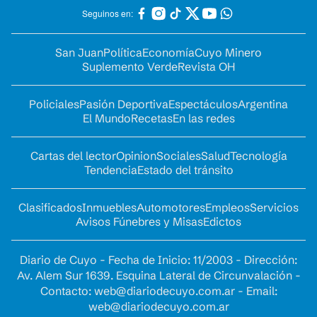
Seguinos en:
San Juan
Política
Economía
Cuyo Minero
Suplemento Verde
Revista OH
Policiales
Pasión Deportiva
Espectáculos
Argentina
El Mundo
Recetas
En las redes
Cartas del lector
Opinion
Sociales
Salud
Tecnología
Tendencia
Estado del tránsito
Clasificados
Inmuebles
Automotores
Empleos
Servicios
Avisos Fúnebres y Misas
Edictos
Diario de Cuyo - Fecha de Inicio: 11/2003 - Dirección:
Av. Alem Sur 1639. Esquina Lateral de Circunvalación -
Contacto:
web@diariodecuyo.com.ar
- Email:
web@diariodecuyo.com.ar