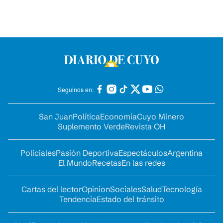
Seguinos en:
San Juan
Política
Economía
Cuyo Minero
Suplemento Verde
Revista OH
Policiales
Pasión Deportiva
Espectáculos
Argentina
El Mundo
Recetas
En las redes
Cartas del lector
Opinion
Sociales
Salud
Tecnología
Tendencia
Estado del tránsito