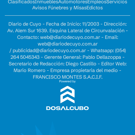
Clasificados
Inmuebles
Automotores
Empleos
Servicios
Avisos Fúnebres y Misas
Edictos
Diario de Cuyo - Fecha de Inicio: 11/2003 - Dirección:
Av. Alem Sur 1639. Esquina Lateral de Circunvalación -
Contacto:
web@diariodecuyo.com.ar
- Email:
web@diariodecuyo.com.ar
/
publicidad@diariodecuyo.com.ar
-
Whatsapp: (054)
264 5045343 - Gerente General: Pablo Dellazoppa -
Secretario de Redacción: Diego Castillo - Editor Web:
Mario Romero - Empresa propietaria del medio -
FRANCISCO MONTES S.A.C.I.F.