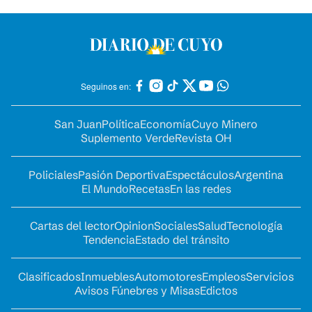
Seguinos en:
San Juan
Política
Economía
Cuyo Minero
Suplemento Verde
Revista OH
Policiales
Pasión Deportiva
Espectáculos
Argentina
El Mundo
Recetas
En las redes
Cartas del lector
Opinion
Sociales
Salud
Tecnología
Tendencia
Estado del tránsito
Clasificados
Inmuebles
Automotores
Empleos
Servicios
Avisos Fúnebres y Misas
Edictos