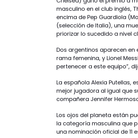
Chelsea) ganó el premio a me
masculino en el club inglés, 
encima de Pep Guardiola (Ma
(selección de Italia), una mu
priorizar lo sucedido a nivel c
Dos argentinos aparecen en el 1
rama femenina, y Lionel Messi
pertenecer a este equipo”, di
La española Alexia Putellas, e
mejor jugadora al igual que s
compañera Jennifer Hermoso y
Los ojos del planeta están p
la categoría masculina que pr
una nominación oficial de 11 es