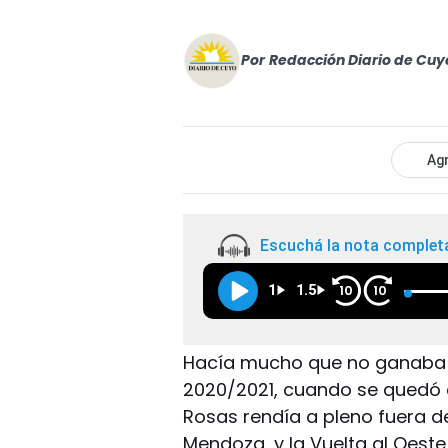
Por
Redacción Diario de Cuy
Agr
Escuchá la nota complet
1
1.5
10
10
Hacía mucho que no ganaba 
2020/2021, cuando se quedó c
Rosas rendía a pleno fuera de
Mendoza, y la Vuelta al Oeste