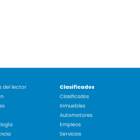
 del lector
Clasificados
on
Clasificados
es
Inmuebles
Automotores
logía
Empleos
ncia
Servicios