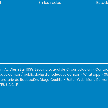
H
En las redes
Estado
ión: Av. Alem Sur 1639. Esquina Lateral de Circunvalación - Contac
cuyo.com.ar
/
publicidad@diariodecuyo.com.ar
-
Whatsapp: (0
cretario de Redacción: Diego Castillo - Editor Web: Mario Romer
 S.A.C.I.F.