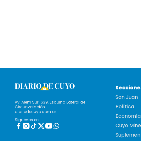
Seccione
San Juan
Av. Alem Sur 1639. Esquina Lateral de
Política
Circunvalación
diariodecuyo.com.ar
Economía
Siguenos en:
Cuyo Mine
Suplemen