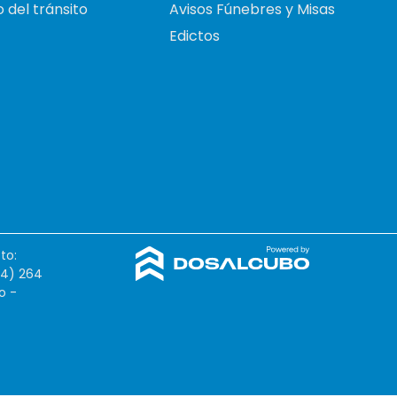
 del tránsito
Avisos Fúnebres y Misas
Edictos
to:
54) 264
o -