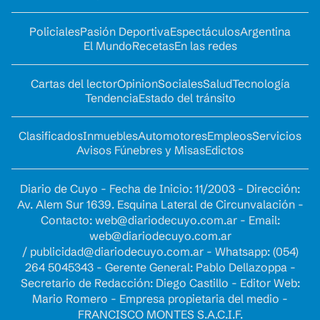
Policiales
Pasión Deportiva
Espectáculos
Argentina
El Mundo
Recetas
En las redes
Cartas del lector
Opinion
Sociales
Salud
Tecnología
Tendencia
Estado del tránsito
Clasificados
Inmuebles
Automotores
Empleos
Servicios
Avisos Fúnebres y Misas
Edictos
Diario de Cuyo - Fecha de Inicio: 11/2003 - Dirección:
Av. Alem Sur 1639. Esquina Lateral de Circunvalación -
Contacto:
web@diariodecuyo.com.ar
- Email:
web@diariodecuyo.com.ar
/
publicidad@diariodecuyo.com.ar
-
Whatsapp: (054)
264 5045343 - Gerente General: Pablo Dellazoppa -
Secretario de Redacción: Diego Castillo - Editor Web:
Mario Romero - Empresa propietaria del medio -
FRANCISCO MONTES S.A.C.I.F.