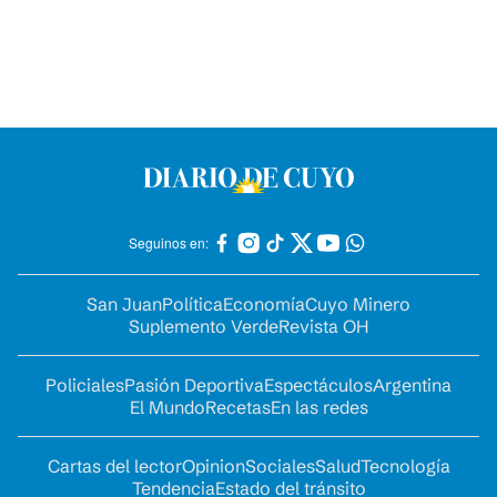
Seguinos en:
San Juan
Política
Economía
Cuyo Minero
Suplemento Verde
Revista OH
Policiales
Pasión Deportiva
Espectáculos
Argentina
El Mundo
Recetas
En las redes
Cartas del lector
Opinion
Sociales
Salud
Tecnología
Tendencia
Estado del tránsito