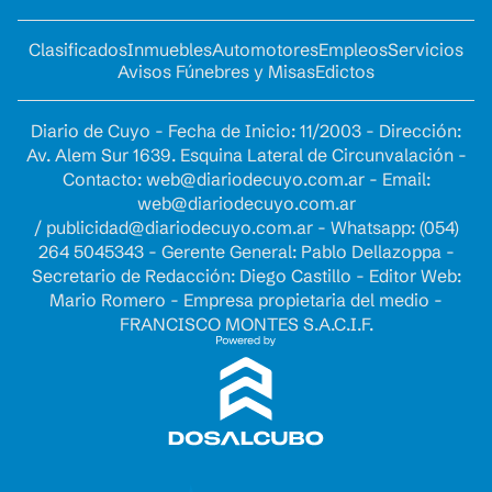
Clasificados
Inmuebles
Automotores
Empleos
Servicios
Avisos Fúnebres y Misas
Edictos
Diario de Cuyo - Fecha de Inicio: 11/2003 - Dirección:
Av. Alem Sur 1639. Esquina Lateral de Circunvalación -
Contacto:
web@diariodecuyo.com.ar
- Email:
web@diariodecuyo.com.ar
/
publicidad@diariodecuyo.com.ar
-
Whatsapp: (054)
264 5045343 - Gerente General: Pablo Dellazoppa -
Secretario de Redacción: Diego Castillo - Editor Web:
Mario Romero - Empresa propietaria del medio -
FRANCISCO MONTES S.A.C.I.F.