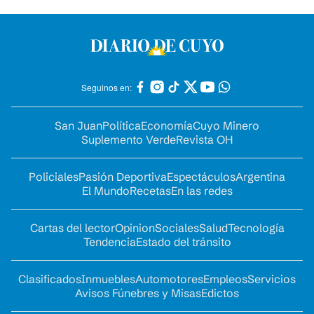
Seguinos en:
San Juan
Política
Economía
Cuyo Minero
Suplemento Verde
Revista OH
Policiales
Pasión Deportiva
Espectáculos
Argentina
El Mundo
Recetas
En las redes
Cartas del lector
Opinion
Sociales
Salud
Tecnología
Tendencia
Estado del tránsito
Clasificados
Inmuebles
Automotores
Empleos
Servicios
Avisos Fúnebres y Misas
Edictos