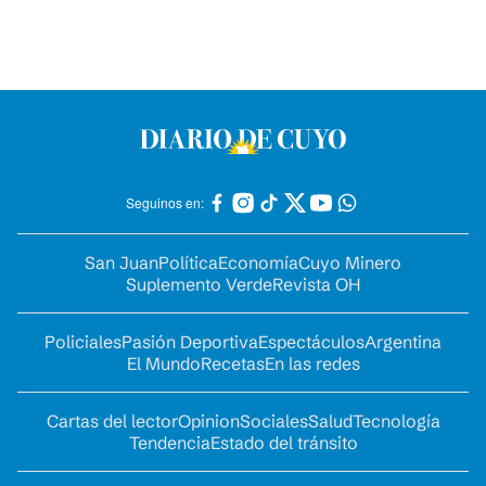
Seguinos en:
San Juan
Política
Economía
Cuyo Minero
Suplemento Verde
Revista OH
Policiales
Pasión Deportiva
Espectáculos
Argentina
El Mundo
Recetas
En las redes
Cartas del lector
Opinion
Sociales
Salud
Tecnología
Tendencia
Estado del tránsito