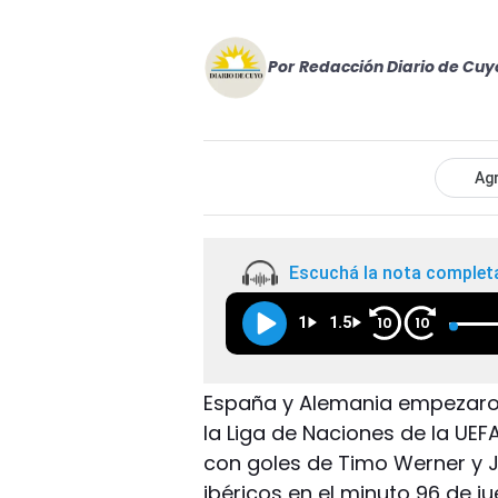
Por
Redacción Diario de Cuy
Agr
Escuchá la nota complet
1
1.5
10
10
España y Alemania empezaron 
la Liga de Naciones de la UEFA
con goles de Timo Werner y Jo
ibéricos en el minuto 96 de ju