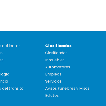
 del lector
Clasificados
on
Clasificados
es
Inmuebles
Automotores
logía
Empleos
ncia
Servicios
 del tránsito
Avisos Fúnebres y Misas
Edictos