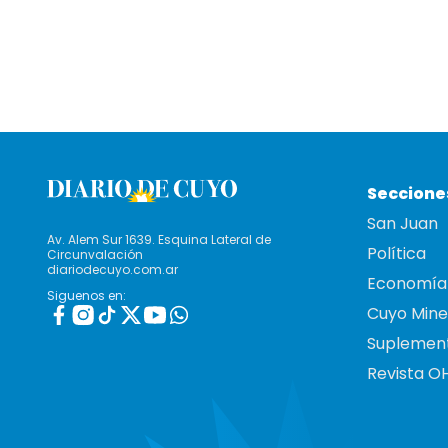
Seccione
San Juan
Av. Alem Sur 1639. Esquina Lateral de
Política
Circunvalación
diariodecuyo.com.ar
Economía
Siguenos en:
Cuyo Mine
Suplemen
Revista O