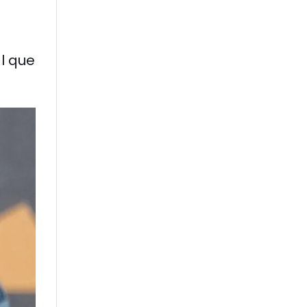
l que