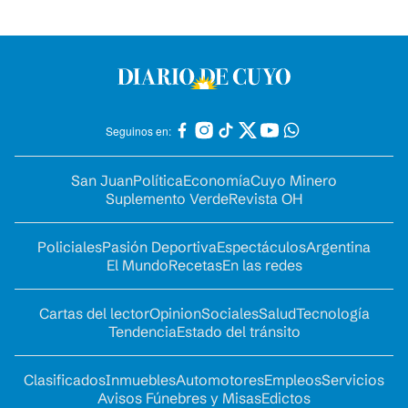
Seguinos en:
San Juan
Política
Economía
Cuyo Minero
Suplemento Verde
Revista OH
Policiales
Pasión Deportiva
Espectáculos
Argentina
El Mundo
Recetas
En las redes
Cartas del lector
Opinion
Sociales
Salud
Tecnología
Tendencia
Estado del tránsito
Clasificados
Inmuebles
Automotores
Empleos
Servicios
Avisos Fúnebres y Misas
Edictos