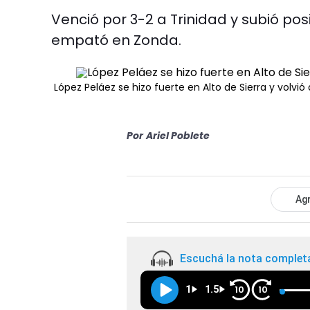
Venció por 3-2 a Trinidad y subió pos
empató en Zonda.
López Peláez se hizo fuerte en Alto de Sierra y volvi
Por
Ariel Poblete
Agr
Escuchá la nota complet
1
1.5
10
10