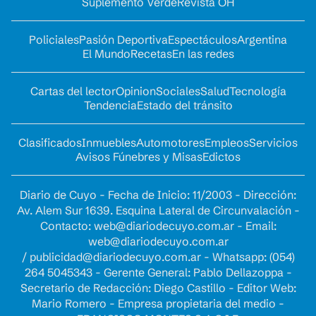
Suplemento Verde
Revista OH
Policiales
Pasión Deportiva
Espectáculos
Argentina
El Mundo
Recetas
En las redes
Cartas del lector
Opinion
Sociales
Salud
Tecnología
Tendencia
Estado del tránsito
Clasificados
Inmuebles
Automotores
Empleos
Servicios
Avisos Fúnebres y Misas
Edictos
Diario de Cuyo - Fecha de Inicio: 11/2003 - Dirección:
Av. Alem Sur 1639. Esquina Lateral de Circunvalación -
Contacto:
web@diariodecuyo.com.ar
- Email:
web@diariodecuyo.com.ar
/
publicidad@diariodecuyo.com.ar
-
Whatsapp: (054)
264 5045343 - Gerente General: Pablo Dellazoppa -
Secretario de Redacción: Diego Castillo - Editor Web:
Mario Romero - Empresa propietaria del medio -